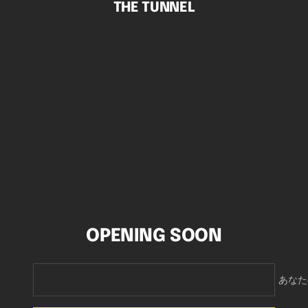
THE TUNNEL
コ
ン
テ
ン
ツ
へ
ス
キ
ッ
プ
OPENING SOON
あなた